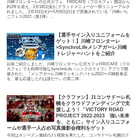
川崎フロンターレの公式カフェ、FROCAFE（フロカフェ）開店から
約2年を迎え、2月18日(金)にグランドメニューが一部リニューアルさ
れました。 2月15日(火)〜5月8日(日)まで実施されている『川崎いち
ごフェス2022（第1弾）...
【選手サイン入りユニフォームを
イベント
ゲット！】川崎フロンターレ
×SynchroLifeメシアガーレ川崎
トレジャーハントをご紹介
以前ご紹介しました、川崎フロンターレ公式カフェFROCAFE（フロ
カフェ）でも利用可能なSynchroLife（シンクロライフ）アプリで開
催された、『メシアガーレ川崎ランキングバトル2022〜川崎飲食店
を、最も応援したのは誰だ〜』の第二弾...
【クラファン】J1コンサドーレ札
趣味
幌をクラウドファンディングで支
援しよう！「VICTORY ROAD
PROJECT 2022-2023 強い未来
を、ともに」サイン入りユニフォ
ームや選手一人占め写真撮影会権利をゲット
今回は６シーズン連続のJ１残留を果たした、コンサドーレ札幌のク