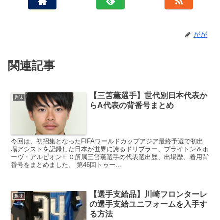
がが
関連記事
【三笘薫選手】世代別日本代表か
趣味
らA代表の背番号まとめ
今回は、初招集となったFIFAワールドカップアジア最終予選で初出
場アシストを記録した日本が世界に誇るドリブラー、ブライトン＆ホ
ーヴ・アルビオンＦＣ所属三笘薫選手の代表選出歴、出場歴、着用背
番号をまとめました。 第46回トゥー...
【選手支給品】川崎フロンターレ
趣味
の選手支給ユニフォームを入手す
る方法