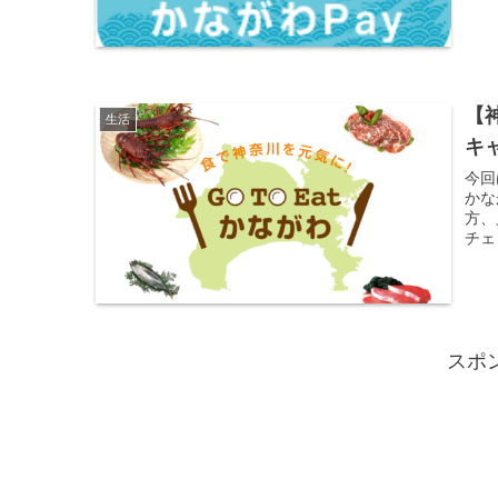
【
生活
キ
今回
かな
方、
チェ
スポ