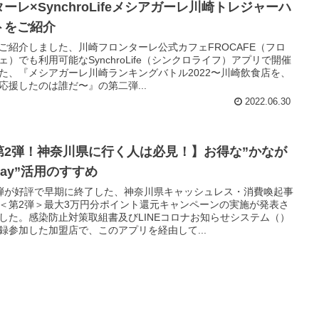
ーレ×SynchroLifeメシアガーレ川崎トレジャーハ
トをご紹介
ご紹介しました、川崎フロンターレ公式カフェFROCAFE（フロ
ェ）でも利用可能なSynchroLife（シンクロライフ）アプリで開催
た、『メシアガーレ川崎ランキングバトル2022〜川崎飲食店を、
応援したのは誰だ〜』の第二弾...
2022.06.30
第2弾！神奈川県に行く人は必見！】お得な”かなが
Pay”活用のすすめ
弾が好評で早期に終了した、神奈川県キャッシュレス・消費喚起事
＜第2弾＞最大3万円分ポイント還元キャンペーンの実施が発表さ
した。感染防止対策取組書及びLINEコロナお知らせシステム（）
録参加した加盟店で、このアプリを経由して...