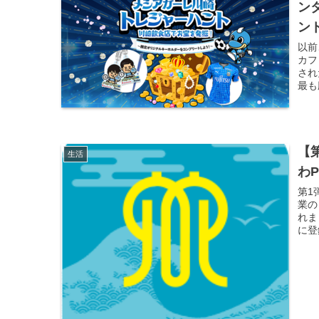
ンタ
ン
以前
カフ
され
最も
【
生活
わ
第1
業の
れま
に登