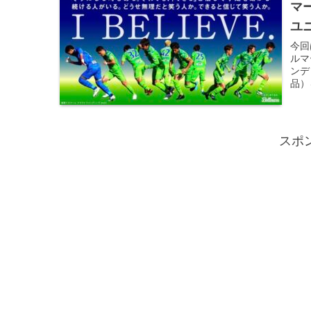
マ
ユ
今回
ルマ
ンデ
品）
スポ