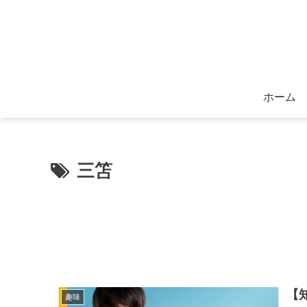
ホーム
三笘
【
趣味