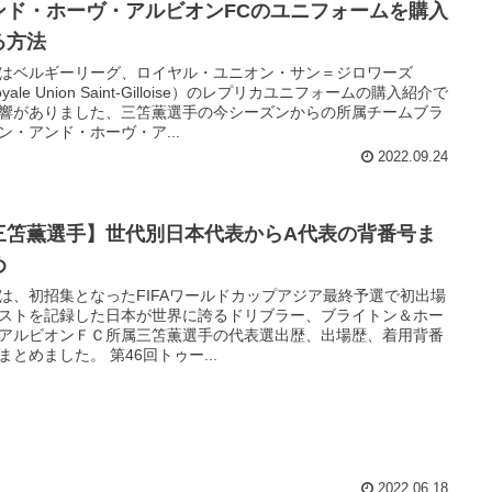
ンド・ホーヴ・アルビオンFCのユニフォームを購入
る方法
はベルギーリーグ、ロイヤル・ユニオン・サン＝ジロワーズ
yale Union Saint-Gilloise）のレプリカユニフォームの購入紹介で
響がありました、三笘薫選手の今シーズンからの所属チームブラ
ン・アンド・ホーヴ・ア...
2022.09.24
三笘薫選手】世代別日本代表からA代表の背番号ま
め
は、初招集となったFIFAワールドカップアジア最終予選で初出場
ストを記録した日本が世界に誇るドリブラー、ブライトン＆ホー
アルビオンＦＣ所属三笘薫選手の代表選出歴、出場歴、着用背番
まとめました。 第46回トゥー...
2022.06.18