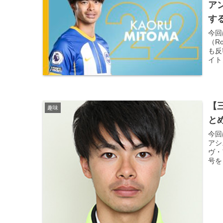
ア
す
今回
（Ro
も反
イト
【
趣味
と
今回
アシ
ヴ・
号を