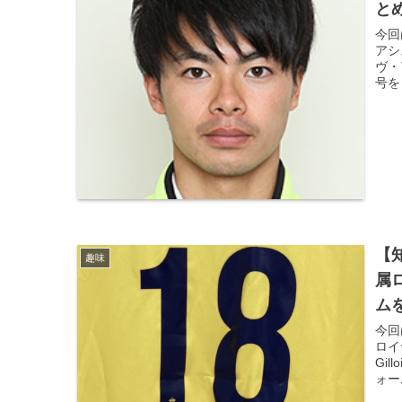
と
今回
アシ
ヴ・
号を
【
趣味
属
ム
今回
ロイ
Gi
ォー