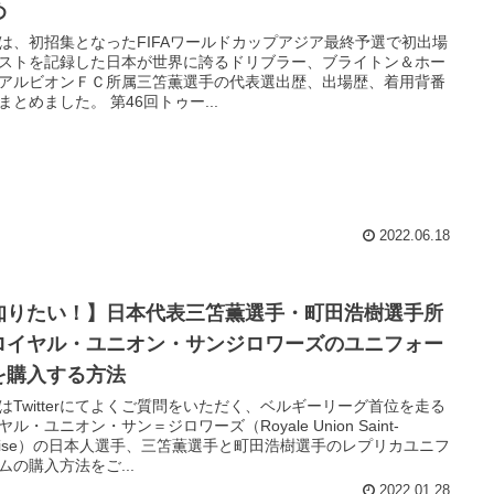
め
は、初招集となったFIFAワールドカップアジア最終予選で初出場
ストを記録した日本が世界に誇るドリブラー、ブライトン＆ホー
アルビオンＦＣ所属三笘薫選手の代表選出歴、出場歴、着用背番
まとめました。 第46回トゥー...
2022.06.18
知りたい！】日本代表三笘薫選手・町田浩樹選手所
ロイヤル・ユニオン・サンジロワーズのユニフォー
を購入する方法
はTwitterにてよくご質問をいただく、ベルギーリーグ首位を走る
ヤル・ユニオン・サン＝ジロワーズ（Royale Union Saint-
lloise）の日本人選手、三笘薫選手と町田浩樹選手のレプリカユニフ
ムの購入方法をご...
2022.01.28