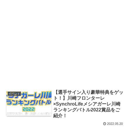
【選手サイン入り豪華特典をゲッ
イベント
ト！】川崎フロンターレ
×SynchroLifeメシアガーレ川崎
ランキングバトル2022賞品をご
紹介！
2022.05.20