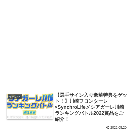
【選手サイン入り豪華特典をゲッ
イベント
ト！】川崎フロンターレ
×SynchroLifeメシアガーレ川崎
ランキングバトル2022賞品をご
紹介！
2022.05.20